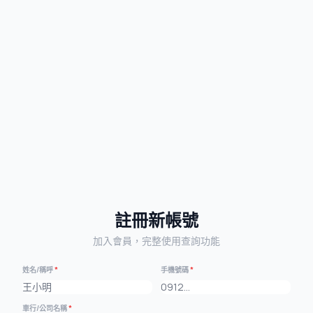
註冊新帳號
加入會員，完整使用查詢功能
姓名/稱呼
*
手機號碼
*
車行/公司名稱
*