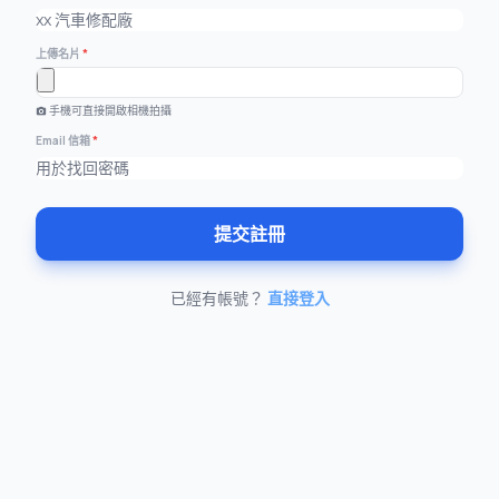
上傳名片
*
手機可直接開啟相機拍攝
photo_camera
Email 信箱
*
提交註冊
已經有帳號？
直接登入